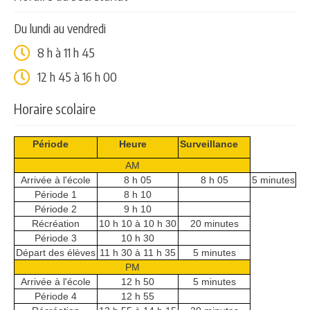
Du lundi au vendredi
8 h à 11 h 45
12 h 45 à 16 h 00
Horaire scolaire
Période
Heure
Surveillance
AM
Arrivée à l'école
8 h 05
8 h 05
5 minutes
Période 1
8 h 10
Période 2
9 h 10
Récréation
10 h 10 à 10 h 30
20 minutes
Période 3
10 h 30
Départ des élèves
11 h 30 à 11 h 35
5 minutes
PM
Arrivée à l'école
12 h 50
5 minutes
Période 4
12 h 55