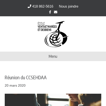
418 862-5616
Nous joindre
F
E
a
m
c
a
e
i
b
l
o
o
k
Menu
Réunion du CCSEHDAA
20 mars 2020