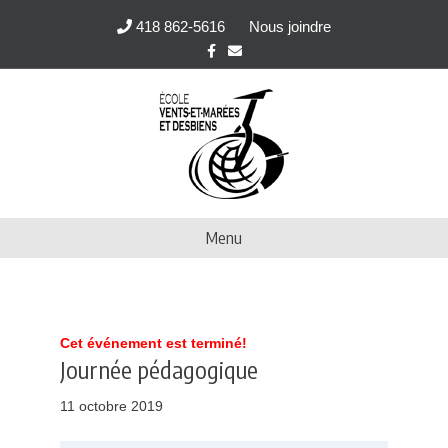
418 862-5616
Nous joindre
F
E
a
m
c
a
e
i
b
l
o
o
k
Menu
Cet événement est terminé!
Journée pédagogique
11 octobre 2019