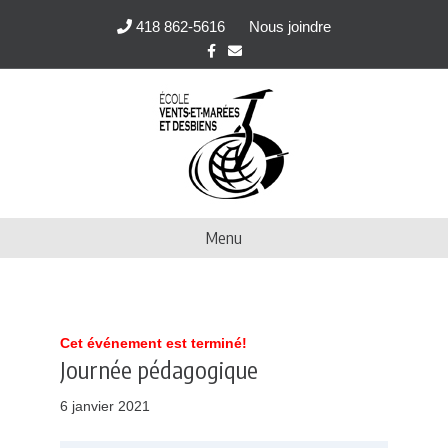
418 862-5616
Nous joindre
F
E
a
m
c
a
e
i
b
l
o
o
k
Menu
Cet événement est terminé!
Journée pédagogique
6 janvier 2021