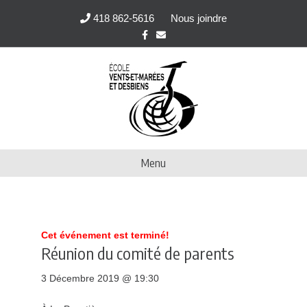
418 862-5616
Nous joindre
F
E
a
m
c
a
e
i
b
l
o
o
k
Menu
Cet événement est terminé!
Réunion du comité de parents
3 Décembre 2019 @ 19:30