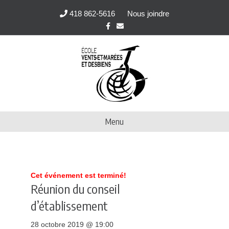
418 862-5616
Nous joindre
F
E
a
m
c
a
e
i
b
l
o
o
k
Menu
Cet événement est terminé!
Réunion du conseil
d’établissement
28 octobre 2019 @ 19:00