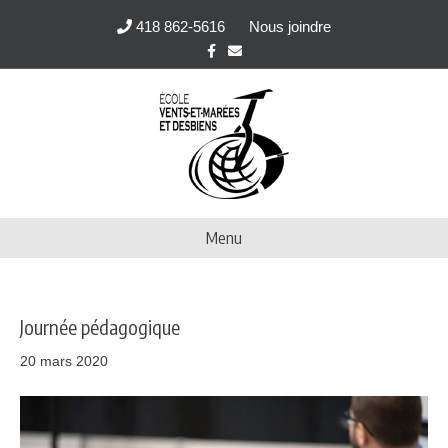
418 862-5616
Nous joindre
F
E
a
m
c
a
e
i
b
l
o
o
k
Menu
Journée pédagogique
20 mars 2020